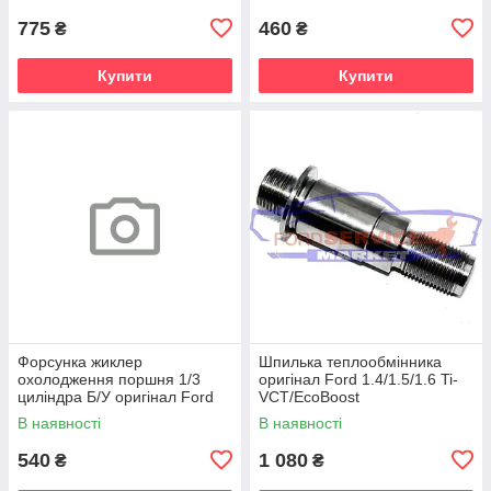
775
460
₴
₴
Купити
Купити
Форсунка жиклер
Шпилька теплообмінника
охолодження поршня 1/3
оригінал Ford 1.4/1.5/1.6 Ti-
циліндра Б/У оригінал Ford
VCT/EcoBoost
1.5 Ecoboost
В наявності
В наявності
540
1 080
₴
₴