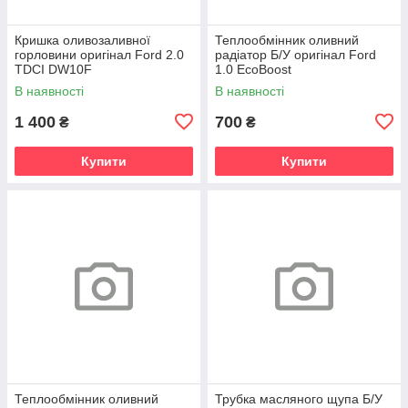
Кришка оливозаливної
Теплообмінник оливний
горловини оригінал Ford 2.0
радіатор Б/У оригінал Ford
TDCI DW10F
1.0 EcoBoost
В наявності
В наявності
1 400
700
₴
₴
Купити
Купити
Теплообмінник оливний
Трубка масляного щупа Б/У