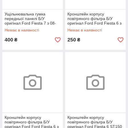
Ущільнювальна гумка
Кронштейн корпусу
передньої панелі Б/У
повітряного фільтра Б/У
оригінал Ford Fiesta 7 з 08-
оригінал Ford Ford Fiesta 6 з
18, B-Max з 12-17
02-08, Fusion з 02-12 для
Немає в наявності
Немає в наявності
400
250
₴
₴
Кронштейн корпусу
Кронштейн корпусу
повітряного фільтра Б/У
повітряного фільтра Б/У
оригінал Ford Ford Fiesta 6 з
оригінал Ford Fiesta 6 ST150