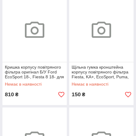
Кришка корпусу повітряного
Щільна гумка кронштейна
фільтра оригінал Б/У Ford
корпусу повітряного фільтра
EcoSport 18-, Fiesta 8 18- для
Fiesta, KA+, EcoSport, Puma,
1.0 EcoBoost (H1B19R504AA)
Focus, C-Max, Kuga,
Немає в наявності
Немає в наявності
810
150
₴
₴