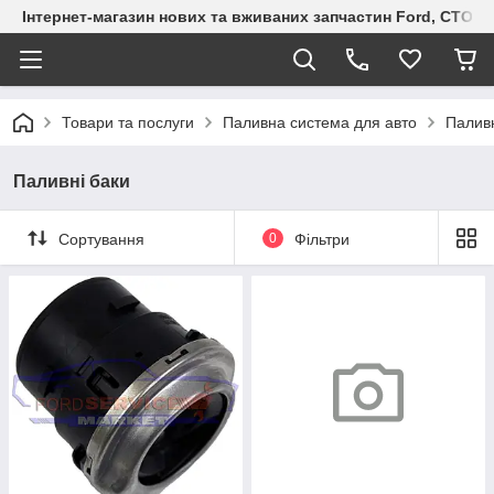
Інтернет-магазин нових та вживаних запчастин Ford, СТО F.S
Товари та послуги
Паливна система для авто
Паливн
Паливні баки
Сортування
0
Фільтри