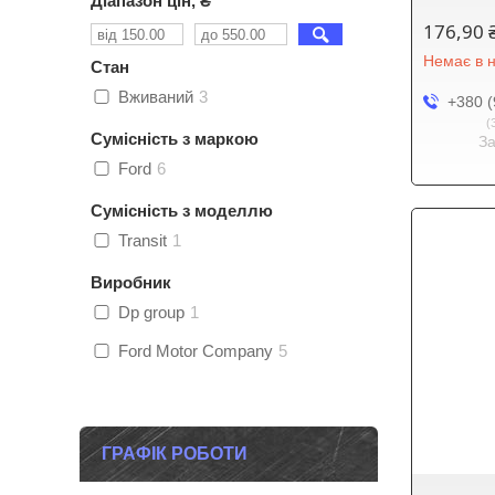
Діапазон цін, ₴
176,90 
Немає в н
Стан
Вживаний
3
+380 (
Сумісність з маркою
З
Ford
6
Сумісність з моделлю
Transit
1
Виробник
Dp group
1
Ford Motor Company
5
ГРАФІК РОБОТИ