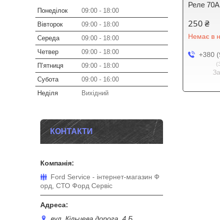
Реле 70A 
Понеділок
09:00
18:00
250 ₴
Вівторок
09:00
18:00
Немає в н
Середа
09:00
18:00
Четвер
09:00
18:00
+380 (
Пʼятниця
09:00
18:00
З
Субота
09:00
16:00
Неділя
Вихідний
КОНТАКТИ
Ford Service - інтернет-магазин Ф
орд, СТО Форд Сервіс
вул. Кільцева дорога, 4 Б,