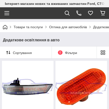
Інтернет-магазин нових та вживаних запчастин Ford, СТО F.S
Товари та послуги
Оптика для автомобілів
Додаткове
Додаткове освітлення в авто
Сортування
0
Фільтри