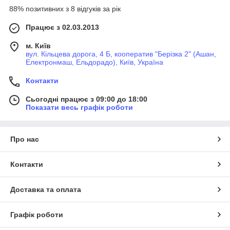
двигун
88% позитивних з 8 відгуків за рік
Працює з 02.03.2013
Кожна опора має свій робочий ресурс, який залежить від
м. Київ
безлічі факторів, і жоден експерт не назве вам точного
вул. Кільцева дорога, 4 Б, кооператив "Берізка 2" (Ашан,
терміну заміни даного елемента. Про те, що ліві або праві
Електронмаш, Ельдорадо), Київ, Україна
подушки на двигун Ford зносилися, ви дізнаєтеся за такими
Контакти
ознаками:
Сьогодні працює з 09:00 до 18:00
Показати весь графік роботи
появи сторонніх звуків в передній частині авто при
подоланні нерівностей на дорозі;
клацанні під капотом при різкому старті або
Про нас
гальмуванні;
підвищення вібрацій кузова, віддачі в ручку КПП при
Контакти
їзді по купинах і вибоїнах;
утруднення перемикання передач механічної
коробки.
Доставка та оплата
Графік роботи
Важливо розуміти, що протікання робочої рідини не є
катастрофою, оскільки основне навантаження все одно бере