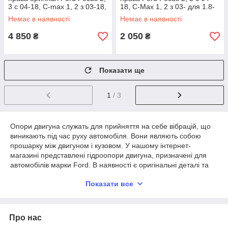
3 c 04-18, C-max 1, 2 з 03-18,
18, C-Max 1, 2 з 03- для 1.8-
Connect з 13- для
2.0 Duratec HE, 2.0 GDi
Немає в наявності
Немає в наявності
4 850
2 050
₴
₴
Показати ще
1
/ 3
Опори двигуна служать для прийняття на себе вібрацій, що
виникають під час руху автомобіля. Вони являють собою
прошарку між двигуном і кузовом. У нашому інтернет-
магазині представлені гідроопори двигуна, призначені для
автомобілів марки Ford. В наявності є оригінальні деталі та
аналоги, нові та вживані. Реалізуємо праві і ліві подушки на
Показати все
двигун, індивідуально підбираючи їх під конкретну модель
авто.
Про нас
Коли потрібно міняти подушки на