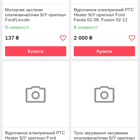
Моторчик заслінки
Відпочинок електричний PTC
опалювача/пічки Б/У оригінал
Heater Б/У оригінал Ford
Ford/Lincoln
Fiesta 02-08, Fusion 02-12
В наявності
В наявності
137
2 000
₴
₴
Купити
Купити
Відпочинок електричний PTC
Трос керування засувками
Heater Б/У оригінал Ford
опалювача/пічки Б/У оригінал