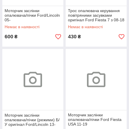
Моторчик заслінки
Трос опалювача керування
опалювача/пічки Ford/Lincoln
повітряними засувками
05-
оригінал Ford Fiesta 7 з 08-18
Немає в наявності
Немає в наявності
600
430
₴
₴
Моторчик заслінки
Моторчик заслінки
опалювача/пічки Ford Fiesta
опалювача/пічки (режими) Б/
USA 11-19
У оригінал Ford/Lincoln 13-