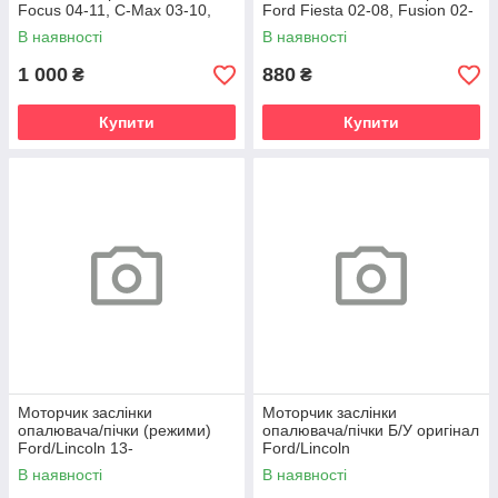
Focus 04-11, C-Max 03-10,
Ford Fiesta 02-08, Fusion 02-
Kuga 08-12
12
В наявності
В наявності
1 000
880
₴
₴
Купити
Купити
Моторчик заслінки
Моторчик заслінки
опалювача/пічки (режими)
опалювача/пічки Б/У оригінал
Ford/Lincoln 13-
Ford/Lincoln
В наявності
В наявності