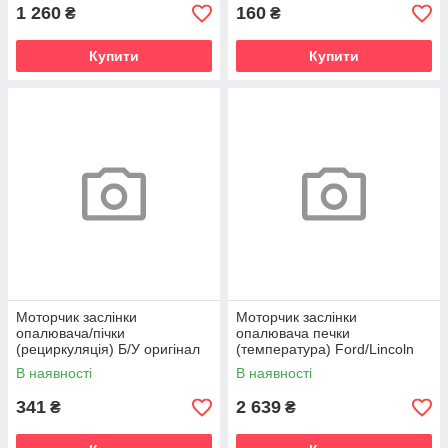
1 260
160
₴
₴
Купити
Купити
Моторчик заслінки
Моторчик заслінки
опалювача/пічки
опалювача печки
(рециркуляція) Б/У оригінал
(температура) Ford/Lincoln
Ford Focus 12-, C-Max 11-,
13-
В наявності
В наявності
Connect 14-, Transit
341
2 639
₴
₴