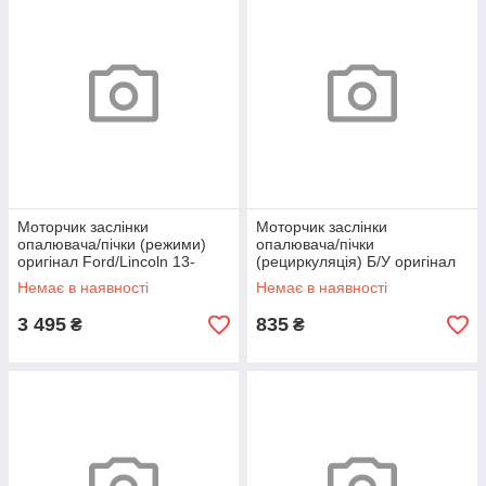
Моторчик заслінки
Моторчик заслінки
опалювача/пічки (режими)
опалювача/пічки
оригінал Ford/Lincoln 13-
(рециркуляція) Б/У оригінал
Ford/Lincoln Focus 19-,
Немає в наявності
Немає в наявності
Mondeo 14-, Fusion USA
3 495
835
₴
₴