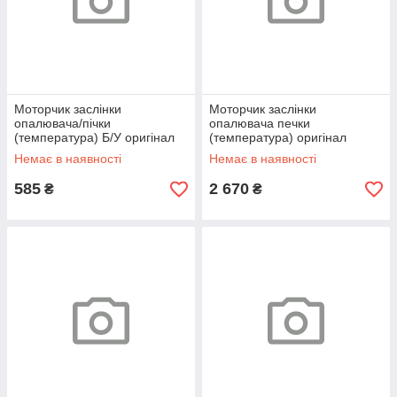
Моторчик заслінки
Моторчик заслінки
опалювача/пічки
опалювача печки
(температура) Б/У оригінал
(температура) оригінал
Ford/Lincoln 13-
Ford/Lincoln 13-
Немає в наявності
Немає в наявності
585
2 670
₴
₴