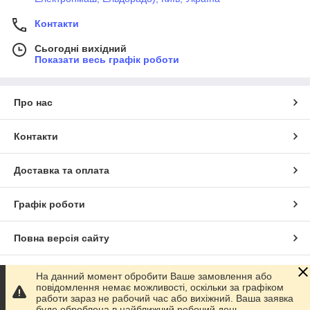
Контакти
Сьогодні вихідний
Показати весь графік роботи
Про нас
Контакти
Доставка та оплата
Графік роботи
Повна версія сайту
Сайт створено на маркетплейсі
Prom.ua
На данний момент обробити Ваше замовлення або
повідомлення немає можливості, оскільки за графіком
работи зараз не рабочий час або вихіжний. Ваша заявка
Політика конфіденційності
буде оброблена в найближчий робочий день.