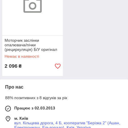
Моторчик заслінки
опалювача/пічки
(рециркуляція) Б/У оригінал
Ford/Lincoln Focus 19-,
Немає в наявності
Mondeo 14-, Fusion USA 13-,
S-Max/Galaxy
2 096
₴
Про нас
88% позитивних з 8 відгуків за рік
Працює з 02.03.2013
м. Київ
вул. Кільцева дорога, 4 Б, кооператив "Берізка 2" (Ашан,
Електронмаш, Ельдорадо), Київ, Україна