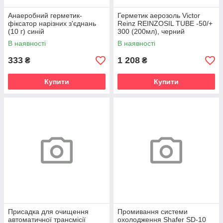
Анаеробний герметик-
Герметик аерозоль Victor
фіксатор нарізних з'єднань
Reinz REINZOSIL TUBE -50/+
(10 г) синій
300 (200мл), черний
антрацит
В наявності
В наявності
333
1 208
₴
₴
Купити
Купити
Присадка для очищення
Промивання системи
автоматичної трансмісії
охолодження Shafer SD-10