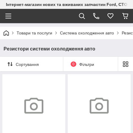
Інтернет-магазин нових та вживаних запчастин Ford, СТО F.S
Товари та послуги
Система охолодження авто
Резис
Резистори системи охолодження авто
Сортування
0
Фільтри