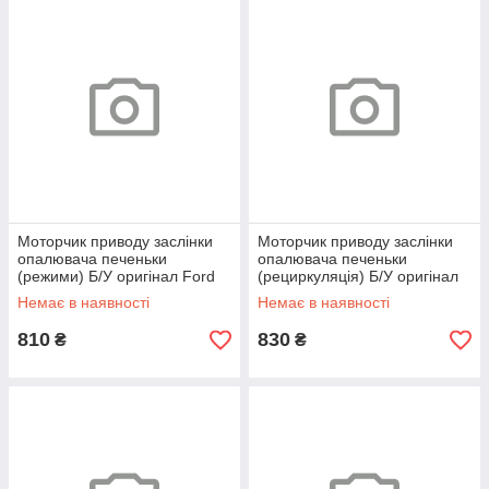
Моторчик приводу заслінки
Моторчик приводу заслінки
опалювача печеньки
опалювача печеньки
(режими) Б/У оригінал Ford
(рециркуляція) Б/У оригінал
Mondeo 5 с 14-, Fusion USA з
Ford Focus 4 з 19-, Mondeo 5
Немає в наявності
Немає в наявності
13-,
с 14-,
810
830
₴
₴