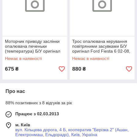
Моторчик приводу заслінки
Трос опалювача керування
опалювача печеньки
повітряними засувками Б/У
(температура) Б/У оригінал
оригінал Ford Fiesta 6 02-08,
Ford Mondeo 5 з 14-, Fusion
Fusion 02-12
Немає в наявності
Немає в наявності
USA з 13-,
675
880
₴
₴
Про нас
88% позитивних з 8 відгуків за рік
Працює з 02.03.2013
м. Київ
вул. Кільцева дорога, 4 Б, кооператив "Берізка 2" (Ашан,
Електронмаш, Ельдорадо), Київ, Україна