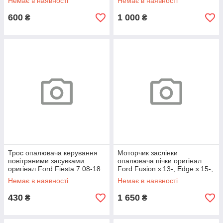
Немає в наявності
Немає в наявності
600
1 000
₴
₴
Трос опалювача керування
Моторчик заслінки
повітряними засувками
опалювача пічки оригінал
оригінал Ford Fiesta 7 08-18
Ford Fusion з 13-, Edge з 15-,
Lincoln MKZ з 13-, MKX з 16-,
Немає в наявності
Немає в наявності
430
1 650
₴
₴