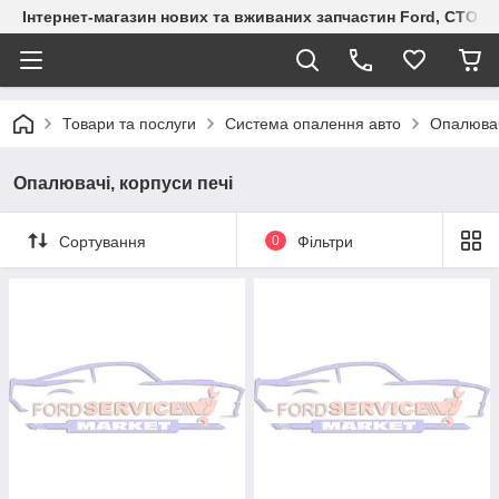
Інтернет-магазин нових та вживаних запчастин Ford, СТО F.S
Товари та послуги
Система опалення авто
Опалювач
Опалювачі, корпуси печі
Сортування
0
Фільтри