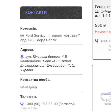
Ремінь ге
11, C-Max
КОНТАКТИ
для 1.4-1
550 ₴
Немає в н
Ford Service - інтернет-магазин Ф
орд, СТО Форд Сервіс
+380 (
З
вул. Кільцева дорога, 4 Б,
кооператив "Берізка 2" (Ашан,
Електронмаш, Ельдорадо), Київ,
Україна
менеджер
+380 (96) 263-33-00
Запчасти
Запчастини