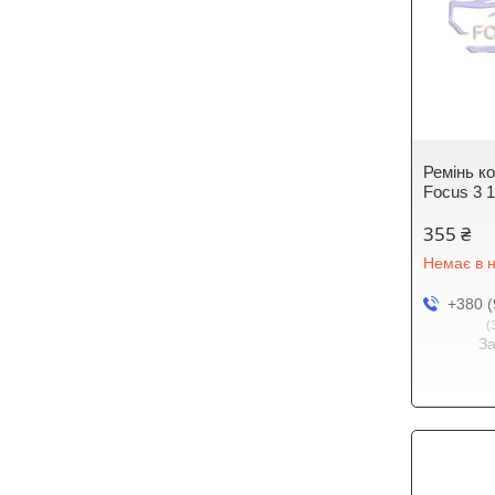
Ремінь ко
Focus 3 1
355 ₴
Немає в н
+380 (
З