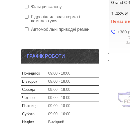
Grand C-
Фільтри салону
1 485 ₴
Гідропідсилювач керма і
комплектуючі
Немає в н
Автомобільні приводні ремені
+380 (
З
ГРАФІК РОБОТИ
Понеділок
09:00
18:00
Вівторок
09:00
18:00
Середа
09:00
18:00
Четвер
09:00
18:00
Пʼятниця
09:00
18:00
Субота
09:00
16:00
Неділя
Вихідний