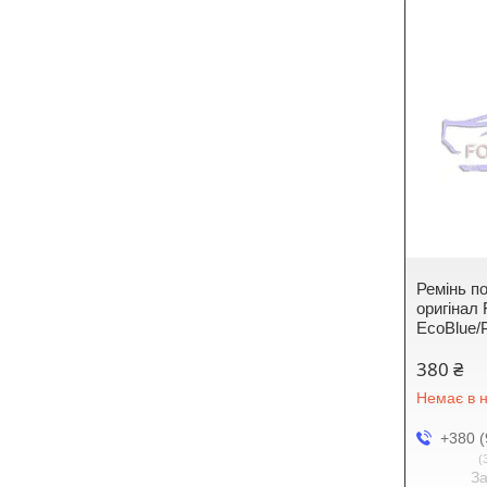
Ремінь п
оригінал 
EcoBlue/
380 ₴
Немає в н
+380 (
З