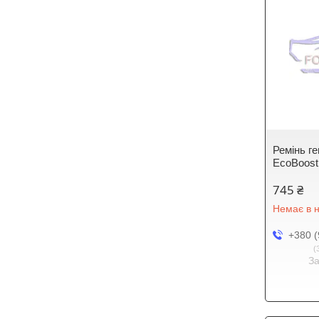
Ремінь ге
EcoBoost 
745 ₴
Немає в н
+380 (
З