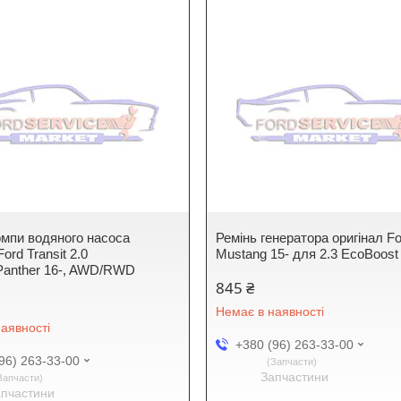
омпи водяного насоса
Ремінь генератора оригінал F
Ford Transit 2.0
Mustang 15- для 2.3 EcoBoost
Panther 16-, AWD/RWD
845 ₴
Немає в наявності
аявності
+380 (96) 263-33-00
96) 263-33-00
Запчасти
Запчастини
Запчасти
апчастини