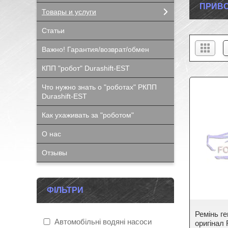
ПРИВО
Товары и услуги
Статьи
Важно! Гарантия/возврат/обмен
КПП "робот" Durashift-EST
Что нужно знать о "роботах" РКПП
Durashift-EST
Как ухаживать за "роботом"
О нас
Отзывы
ФІЛЬТРИ
Ремінь г
Автомобільні водяні насоси
оригінал 