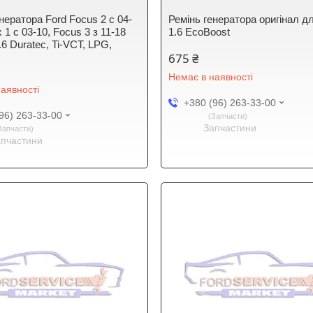
нератора Ford Focus 2 c 04-
Ремінь генератора оригінал д
 1 c 03-10, Focus 3 з 11-18
1.6 EcoBoost
.6 Duratec, Ti-VCT, LPG,
675 ₴
Немає в наявності
аявності
+380 (96) 263-33-00
96) 263-33-00
Запчасти
Запчастини
Запчасти
апчастини