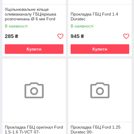
Ущільнювальне кільце
оливкаканалу ГБЦ/кришка
Прокладка ГБЦ Ford 1.4
розпочинань Ø 6 мм Ford
Duratec
1.4-1.6 TDCi, к-т 5 шт
В наявності
В наявності
285
945
₴
₴
Купити
Купити
Прокладка ГБЦ оригінал Ford
Прокладка ГБЦ Ford 1.25
1.5-1.6 Ti-VCT 07-
Duratec 00-