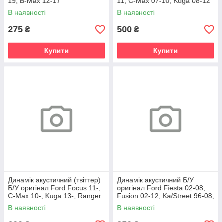
19, B-Max 12-17
11, C-Max 07-10, Kuga 08-12
В наявності
В наявності
275
500
₴
₴
Купити
Купити
Динамік акустичний (твіттер)
Динамік акустичний Б/У
Б/У оригінал Ford Focus 11-,
оригінал Ford Fiesta 02-08,
C-Max 10-, Kuga 13-, Ranger
Fusion 02-12, Ka/Street 96-08,
11-, Custom 12-,
Transit 06-14
В наявності
В наявності