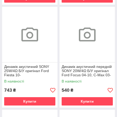
Динамік акустичний SONY
Динамік акустичний передній
25W/4Ω Б/У оригінал Ford
SONY 20W/4Ω Б/У оригінал
Fiesta 10-
Ford Focus 04-10, C-Max 03-
10, Kuga 08-12
В наявності
В наявності
743
540
₴
₴
Купити
Купити