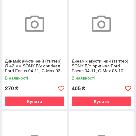
Динамік акустичний (твіттер)
Динамік акустичний (твіттер)
Ø 42 мм SONY Б/у оригінал
SONY Б/У оригінал Ford
Ford Focus 04-11, C-Max 03-
Focus 04-11, C-Max 03-10,
10, Kuga 08-12
Kuga 08-12
В наявності
В наявності
270
405
₴
₴
Купити
Купити