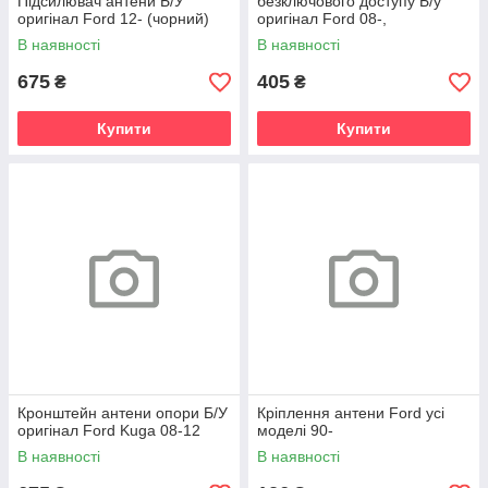
Підсилювач антени Б/У
безключового доступу Б/у
оригінал Ford 12- (чорний)
оригінал Ford 08-,
Підсилювач антени
В наявності
В наявності
безключового доступу Б/у
675
405
₴
₴
Купити
Купити
Кронштейн антени опори Б/У
Кріплення антени Ford усі
оригінал Ford Kuga 08-12
моделі 90-
В наявності
В наявності