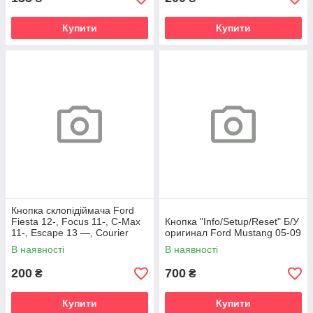
Купити
Купити
Кнопка склопідіймача Ford
Fiesta 12-, Focus 11-, С-Max
Кнопка "Info/Setup/Reset" Б/У
11-, Escape 13 —, Courier
оригинал Ford Mustang 05-09
14-, Connect 13-
В наявності
В наявності
200
700
₴
₴
Купити
Купити