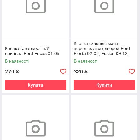
Кнопка склопідіймача
Кнопка "аварійка" Б/У
передніх лівих дверей Ford
оригінал Ford Focus 01-05
Fiesta 02-08, Fusion 09-12,
Ka 96-08, Connect 02-13,
В наявності
В наявності
Transit
270
320
₴
₴
Купити
Купити