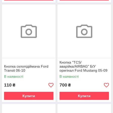
Кнопка "TCS/
Кнопка склопідіймача Ford
аварійка/AIRBAG" Б/У
Transit 06-10
оригінал Ford Mustang 05-09
В наявності
В наявності
110
700
₴
₴
Купити
Купити