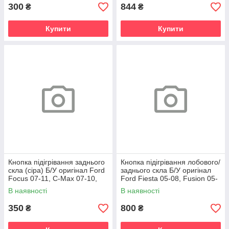
300
844
₴
₴
Купити
Купити
Кнопка підігрівання заднього
Кнопка підігрівання лобового/
скла (сіра) Б/У оригінал Ford
заднього скла Б/У оригінал
Focus 07-11, C-Max 07-10,
Ford Fiesta 05-08, Fusion 05-
Kuga 08-12
12
В наявності
В наявності
350
800
₴
₴