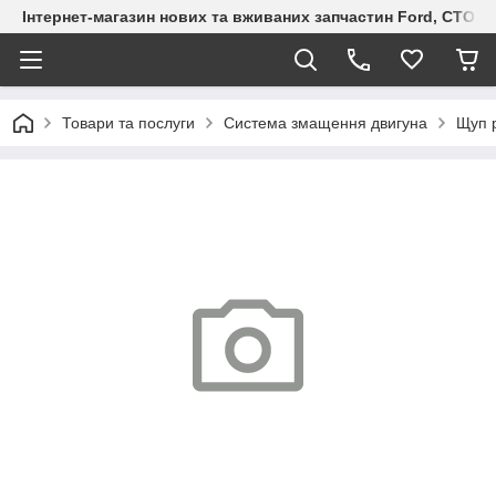
Інтернет-магазин нових та вживаних запчастин Ford, СТО F.S
Товари та послуги
Система змащення двигуна
Щуп р