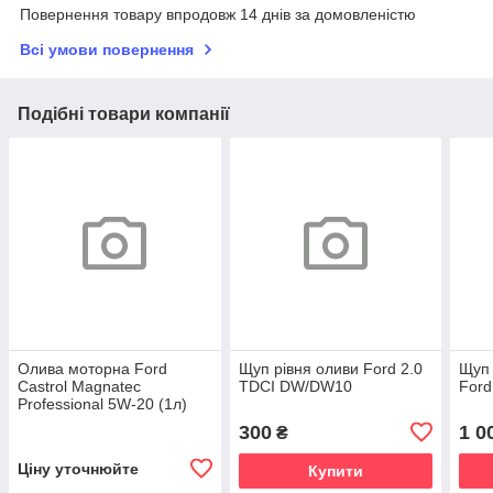
Повернення товару впродовж 14 днів за домовленістю
Всі умови повернення
Подібні товари компанії
Олива моторна Ford
Щуп рівня оливи Ford 2.0
Щуп 
Castrol Magnatec
TDCI DW/DW10
Ford
Professional 5W-20 (1л)
300
1 0
₴
Ціну уточнюйте
Купити