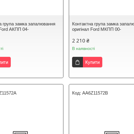
а група замка запалювання
Контактна група замка запал
 Ford АКПП 04-
оригінал Ford МКПП 00-
2 210 ₴
ті
В наявності
пити
Купити
Z11572A
AA6Z11572B