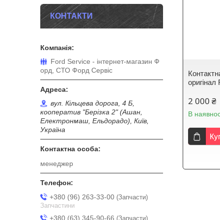
КОНТАКТИ
Ford Service - інтернет-магазин Ф
орд, СТО Форд Сервіс
Контактн
оригінал
2 000 ₴
вул. Кільцева дорога, 4 Б,
кооператив "Берізка 2" (Ашан,
В наявнос
Електронмаш, Ельдорадо), Київ,
Україна
Ку
менеджер
+380 (96) 263-33-00
Запчасти
Запчастини
+380 (63) 345-90-66
Запчасти