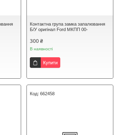
ювання
Контактна група замка запалювання
Б/У оригінал Ford МКПП 00-
300 ₴
В наявності
Купити
662458