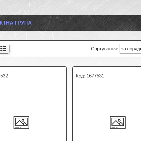
КТНА ГРУПА
7532
1677531