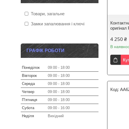
Товари, загальне
Контактн
Замки запалювання і ключі
оригінал
4 250 ₴
В наявнос
ГРАФІК РОБОТИ
Ку
Понеділок
09:00
18:00
Вівторок
09:00
18:00
Середа
09:00
18:00
AA6
Четвер
09:00
18:00
Пʼятниця
09:00
18:00
Субота
09:00
16:00
Неділя
Вихідний