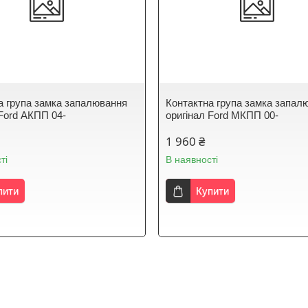
а група замка запалювання
Контактна група замка запал
 Ford АКПП 04-
оригінал Ford МКПП 00-
1 960 ₴
ті
В наявності
пити
Купити