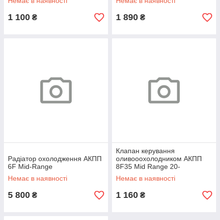
Немає в наявності
Немає в наявності
Connect 13-
Transit/Tourneo
1 100
1 890
₴
₴
Клапан керування
Радіатор охолодження АКПП
оливооохолодником АКПП
6F Mid-Range
8F35 Mid Range 20-
Немає в наявності
Немає в наявності
5 800
1 160
₴
₴