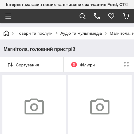
Інтернет-магазин нових та вживаних запчастин Ford, СТО F.S
Товари та послуги
Аудіо та мультимедіа
Магнітола, 
Магнітола, головний пристрій
Сортування
0
Фільтри