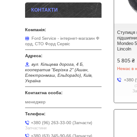
КОНТАКТИ
Ступиця 
підшипни
Ford Service - інтернет-магазин Ф
Mondeo 5 
орд, СТО Форд Сервіс
Lincoln
5 805 ₴
вул. Кільцева дорога, 4 Б,
Немає в н
кооператив "Берізка 2" (Ашан,
Електронмаш, Ельдорадо), Київ,
+380 (
Україна
З
менеджер
+380 (96) 263-33-00
Запчасти
Запчастини
+380 (63) 345-90-66
Запчасти