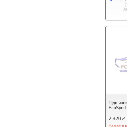
З
Підшипни
EcoSport
2 320 ₴
Немає в н