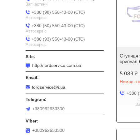
Запчастини
+380 (98) 550-43-00
СТО
Автосервіс
+380 (50) 550-43-00
СТО
Автосервіс
+380 (93) 550-43-00
СТО
Автосервіс
Ступиця 
оригінал 
http://fordservice.com.ua
5 083 ₴
Немає в н
fordservice@i.ua
+380 (
З
+380962633300
+380962633300