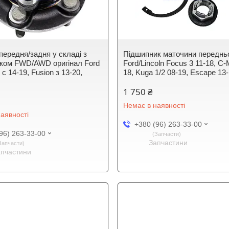
передня/задня у складі з
Підшипник маточини переднь
ком FWD/AWD оригінал Ford
Ford/Lincoln Focus 3 11-18, C
c 14-19, Fusion з 13-20,
18, Kuga 1/2 08-19, Escape 13-
1 750 ₴
Немає в наявності
аявності
+380 (96) 263-33-00
96) 263-33-00
Запчасти
Запчастини
Запчасти
апчастини