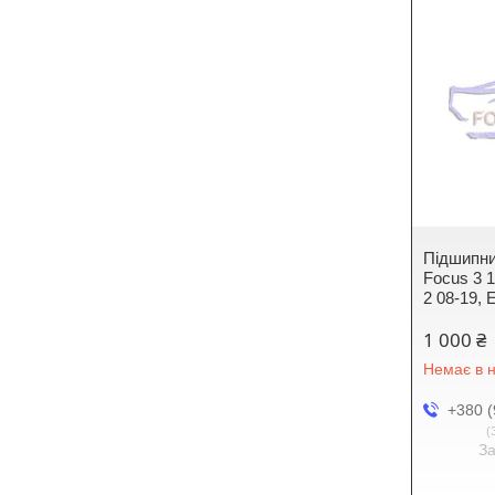
Підшипни
Focus 3 1
2 08-19, 
1 000 ₴
Немає в н
+380 (
З