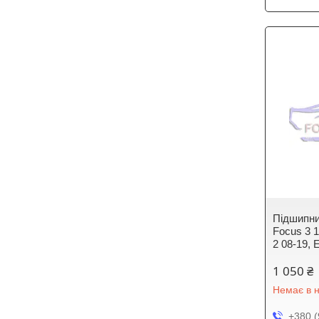
Підшипни
Focus 3 1
2 08-19, 
1 050 ₴
Немає в н
+380 (