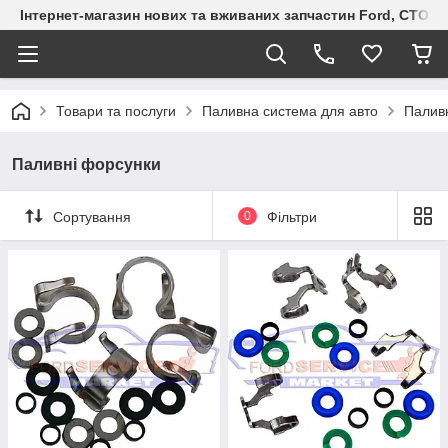
Інтернет-магазин нових та вживаних запчастин Ford, СТО F.S
Товари та послуги
Паливна система для авто
Палив
Паливні форсунки
Сортування
0
Фільтри