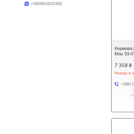
+380962633300
Кермова р
Max 03-0
7 358 ₴
Немає в н
+380 (
З