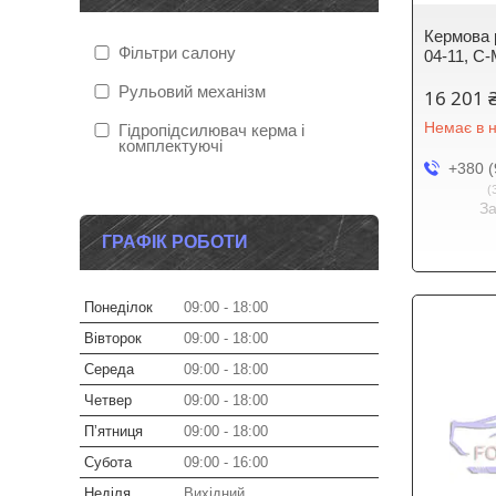
Кермова 
Фільтри салону
04-11, C-
Рульовий механізм
16 201 
Немає в н
Гідропідсилювач керма і
комплектуючі
+380 (
З
ГРАФІК РОБОТИ
Понеділок
09:00
18:00
Вівторок
09:00
18:00
Середа
09:00
18:00
Четвер
09:00
18:00
Пʼятниця
09:00
18:00
Субота
09:00
16:00
Неділя
Вихідний