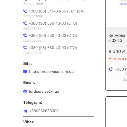
Запчастини
+380 (63) 345-90-66
Запчасти
Запчастини
+380 (98) 550-43-00
СТО
Автосервіс
Кермова 
+380 (50) 550-43-00
СТО
з 02-13
Автосервіс
+380 (93) 550-43-00
СТО
8 640 ₴
Автосервіс
Немає в н
+380 (
http://fordservice.com.ua
З
fordservice@i.ua
+380962633300