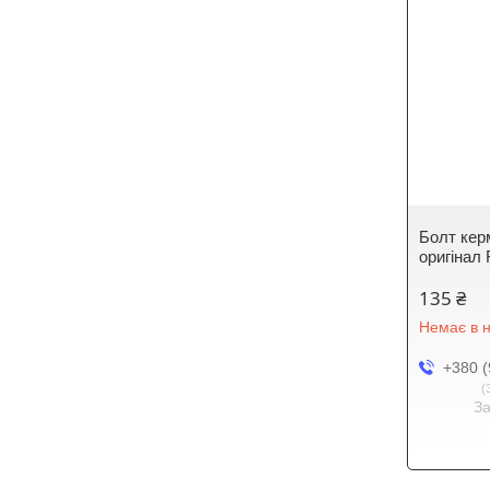
Болт кер
оригінал 
135 ₴
Немає в н
+380 (
З