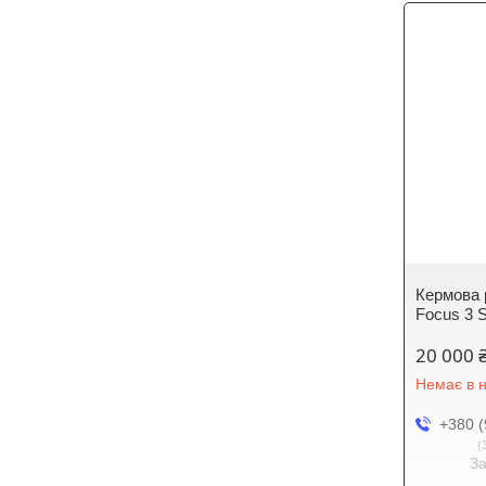
Кермова 
Focus 3 S
20 000 
Немає в н
+380 (
З