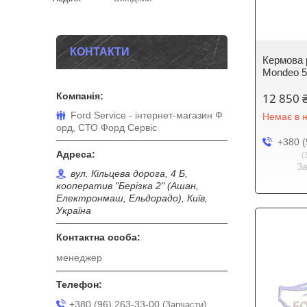
КОНТАКТИ
Кермова 
Mondeo 5
12 850 
Ford Service - інтернет-магазин Ф
Немає в н
орд, СТО Форд Сервіс
+380 (
З
вул. Кільцева дорога, 4 Б,
кооператив "Берізка 2" (Ашан,
Електронмаш, Ельдорадо), Київ,
Україна
менеджер
+380 (96) 263-33-00
Запчасти