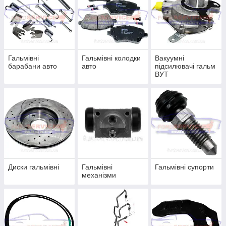
Гальмівні
Гальмівні колодки
Вакуумні
барабани авто
авто
підсилювачі гальм
ВУТ
Диски гальмівні
Гальмівні
Гальмівні супорти
механізми