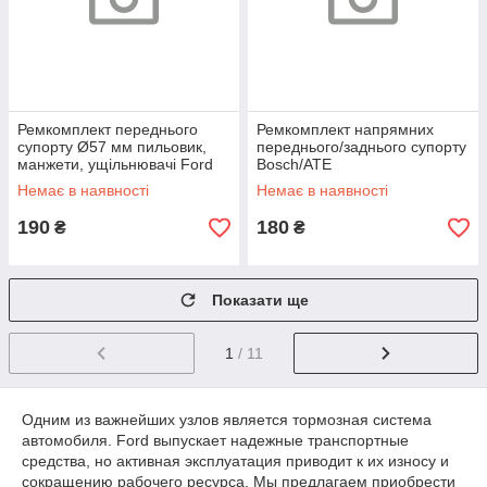
Ремкомплект переднього
Ремкомплект напрямних
супорту Ø57 мм пильовик,
переднього/заднього супорту
манжети, ущільнювачі Ford
Bosch/ATE
EcoSport 11-, Focus 2, 3, 4
Немає в наявності
Немає в наявності
05-, С-Max
190
180
₴
₴
Показати ще
1
/ 11
Одним из важнейших узлов является тормозная система
автомобиля. Ford выпускает надежные транспортные
средства, но активная эксплуатация приводит к их износу и
сокращению рабочего ресурса. Мы предлагаем приобрести