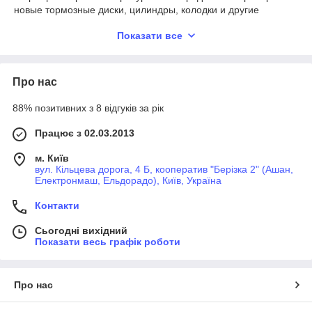
новые тормозные диски, цилиндры, колодки и другие
необходимые детали. В наличии есть как оригинальные
Показати все
запчасти, так и аналоги от проверенных производителей.
Детали тормозных систем пригодятся автомобилистам и
мастерам-ремонтникам. Часть продукции мы получаем в
ходе личной разборки «Форд». Если вам нужны
Про нас
качественные и недорогие запчасти тормозной системы,
обращайтесь в наш интернет-магазин!
88% позитивних з 8 відгуків за рік
Бачки, педальные узлы, тормозные
Працює з 02.03.2013
диски и другие детали
м. Київ
Ассортимент деталей для автомобилей «Форд» включает в
вул. Кільцева дорога, 4 Б, кооператив "Берізка 2" (Ашан,
себя:
Електронмаш, Ельдорадо), Київ, Україна
Контакти
тормозные диски;
Сьогодні вихідний
бачки;
Показати весь графік роботи
барабаны;
колодки;
Про нас
вакуумные усилители;
цилиндры и многое другое.