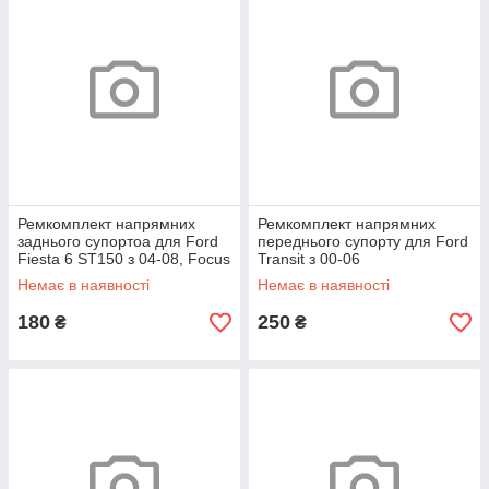
Ремкомплект напрямних
Ремкомплект напрямних
заднього супортоа для Ford
переднього супорту для Ford
Fiesta 6 ST150 з 04-08, Focus
Transit з 00-06
1 c 98-04, Galaxy 1 с 96-06
Немає в наявності
Немає в наявності
180
250
₴
₴