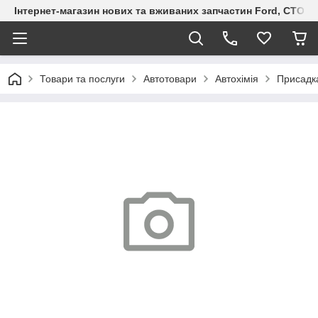
Інтернет-магазин нових та вживаних запчастин Ford, СТО F.S
Товари та послуги
Автотовари
Автохімія
Присадка