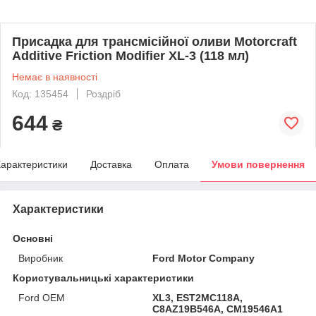
Присадка для трансмісійної оливи Motorcraft
Additive Friction Modifier XL-3 (118 мл)
Немає в наявності
Код: 135454
Роздріб
644
₴
арактеристики
Доставка
Оплата
Умови повернення
Характеристики
Основні
Виробник
Ford Motor Company
Користувальницькі характеристики
Ford OEM
XL3, EST2MC118A,
C8AZ19B546A, CM19546A1