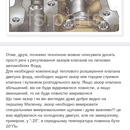
Отже, друзі, почнемо технічною мовою описувати досить
прості речі з регулювання зазорів клапанів на легкових
автомобілях Форд.
Для необхідної компенсації теплового розширення клапана
двигуна форд, необхідно задати зазор між торцем стрижня
клапана і кулачком розподільного валу. Якщо зазор клапана
збільшений, він не буде відкриватися повністю, а якщо
зменшений, то не буде повністю закриватися.
Що таке зазор і як він виглядає дуже добре видно на
першому Малюнку, зазор необхідно вимірювати
спеціальними вимірювальними щупами і дуже важливо!!! це
має відбуватися на холодному двигуні, але не замерзлому,
приміром, у "-20", в середньому температура повинна бути
20°Пн.