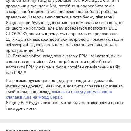
бугилей затягнуті згідно з регламентом Ford в два етапи і з
правильним зусиллям Nm, потрібно знову зробити замір
зазорів, щоб переконатися що виконана робота зроблена
правильно, і зазори знаходяться в потрібному діапазоні.
Якщо зазори будуть відрізняться від номінальних значень, як
би цього не хотілося, але Вам доведеться повторити ВСЕ
СПОЧАТКУ, значить щось десь неправильно прораховано.
11. Якщо вам вдалося добитися потрібного показника, і коли
всі зазорчікі відповідають номінальним значенням, можете
приступати до ГРМ.
12. Встановлюйте назад всю систему ГРМ і всі деталі, які ви
зняли назад на місце. Але потрібно знати щоб зібрати і
виставити ГРМ у двигунів форд потрібен спеціальний набір
для ГРМ!!!
Не рекомендуємо цю процедуру проводити в домашніх
умовах без досвіду і навичок, а довірити справжнім фахівцям
і майстрам, наприклад,
замовити послугу регулювання
клапанів Київ на Форд Сервіс
.
Якщо у Вас будуть питання, ми завжди раді відповісти на них
і вам допомогти.