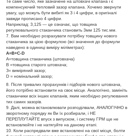
Те саме число, яке зазначене на штовхачі клапана і є
компенсуючий тепловий зазор клапана. Хочемо звернути
увагу, що можуть бути вибиті як 3 і 4 цифри, в оригіналі
завжди прописано 4 цифри.
Наприклад: 3,125 ― це означає, що товщина
регулювального стаканчика становить 3мм 125 тис.мм.
7. Вам необхідно розрахувати потрібну товщину нового
стаканчика за цією формулою (всі значення до формули
наведено в одиниці виміру міліметрах):
A=B+C-D
А=товщина стаканчика (штовхача)
B =товщина старого штовхача;
З= виміряний зазор;
D = номінальний зазор;
8. Після тривалих прорахунків і підборів нового штовхача,
його потрібно встановити на своє місце. Аналогічно, замініть
стаканчики всіх інших клапанів, яким необхідно регулювання
тих самих зазорів.
9. Далі, можна встановлювати розподілвали, АНАЛОГІЧНО в
зворотному порядку як Ви їх розбирали, і НЕ
ПЕРЕПЛУТАЙТЕ впуск з випуском, і систему ГРМ ще не
встановлюйте і не натягуйте на даному етапі.
10. Коли распредвали вже встановлені на свої місця, болти