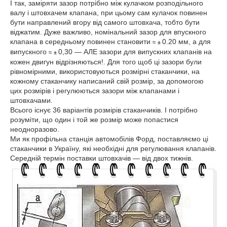
І так, заміряти зазор потрібно між кулачком розподільного
валу і штовхачем клапана, при цьому сам кулачок повинен
бути направлений вгору від самого штовхача, тобто бути
віджатим. Дуже важливо, номінальний зазор для впускного
клапана в середньому повинен становити
0.20 мм, а для
≈
±
випускного
0,30 ― АЛЕ зазори для випускних клапанів на
≈
±
кожен двигун відрізняються!. Для того щоб ці зазори були
рівномірними, використовуються розмірні стаканчики, на
кожному стаканчику написаний свій розмір, за допомогою
цих розмірів і регулюються зазори між клапанами і
штовхачами.
Всього існує 36 варіантів розмірів стаканчиків. І потрібно
розуміти, що один і той же розмір може попастися
неодноразово.
Ми як профільна станція автомобілів Форд, поставляємо ці
стаканчики в Україну, які необхідні для регулювання клапанів.
Середній термін поставки штовхачів ― від двох тижнів.