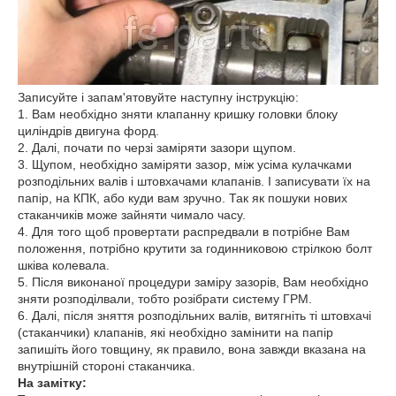
Записуйте і запам'ятовуйте наступну інструкцію:
1. Вам необхідно зняти клапанну кришку головки блоку
циліндрів двигуна форд.
2. Далі, почати по черзі заміряти зазори щупом.
3. Щупом, необхідно заміряти зазор, між усіма кулачками
розподільних валів і штовхачами клапанів. І записувати їх на
папір, на КПК, або куди вам зручно. Так як пошуки нових
стаканчиків може зайняти чимало часу.
4. Для того щоб провертати распредвали в потрібне Вам
положення, потрібно крутити за годинниковою стрілкою болт
шківа колевала.
5. Після виконаної процедури заміру зазорів, Вам необхідно
зняти розподілвали, тобто розібрати систему ГРМ.
6. Далі, після зняття розподільних валів, витягніть ті штовхачі
(стаканчики) клапанів, які необхідно замінити на папір
запишіть його товщину, як правило, вона завжди вказана на
внутрішній стороні стаканчика.
На замітку: