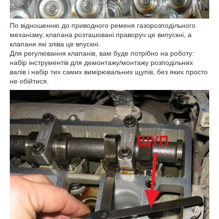
По відношенню до приводного ременя газорозподільного
механізму, клапана розташовані праворуч це випускні, а
клапани які зліва це впускні.
Для регулювання клапанів, вам буде потрібно на роботу:
набір інструментів для демонтажу/монтажу розподільних
валів і набір тих самих вимірювальних щупів, без яких просто
не обійтися.