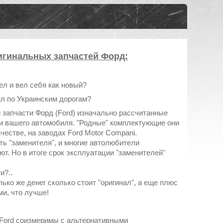
игинальных запчастей Форд:
ел и вел себя как новый?
л по Украинским дорогам?
запчасти Форд (Ford) изначально рассчитанные
и вашего автомобиля. "Родные" комплектующие они
естве, на заводах Ford Motor Compani.
ть "заменителя", и многие автолюбители
ют. Но в итоге срок эксплуатации "заменителей"
и?..
ько же денег сколько стоит "оригинал", а еще плюс
ми, что лучше!
Ford соизмеримы с альтернативными