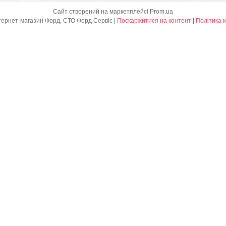
Сайт створений на маркетплейсі
Prom.ua
Ford Service - інтернет-магазин Форд, СТО Форд Сервіс |
Поскаржитися на контент
|
Політика 