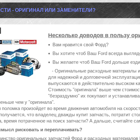
СТИ - ОРИГИНАЛ ИЛИ ЗАМЕНИТЕЛИ?
Несколько доводов в пользу ор
Вам нравится свой Форд?
Вы хотите чтоб Ваш Ford всегда выгляд
Вы желаете чтоб Ваш Ford дольше езди
- Оригинальные расходные материалы и 
для надежной и долговечной эксплуатаци
выпускаются в действительно высоком кач
Стоимость "оригинала" выше чем стоимос
"безраздумно" их покупают и устанавлива
еньше чем у "оригинала".
 поломка произойдет во время движения автомобиля на скорост
получается, что владелец дважды купит запчасть, потратит стол
а, время потраченное на поиск запчасти? А дальше, считайте са
смысл рисковать и переплачивать?
нство оригинальных запчастей Форд и расходных материалов 