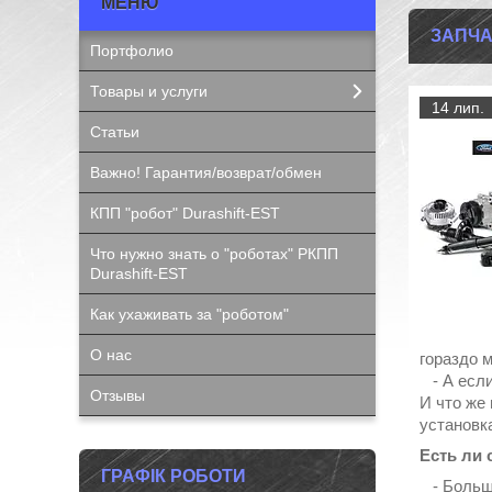
ЗАПЧА
Портфолио
Товары и услуги
14 лип.
Статьи
Важно! Гарантия/возврат/обмен
КПП "робот" Durashift-EST
Что нужно знать о "роботах" РКПП
Durashift-EST
Как ухаживать за "роботом"
О нас
гораздо м
- А если
Отзывы
И что же 
установк
Есть ли 
ГРАФІК РОБОТИ
- Больши