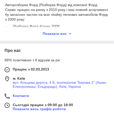
Авторозборка Форд (Розборка Форд) від компанії Форд
Сервіс працює на ринку з 2010 року і має повний асортимент
бу запасних частин на всю лінійку легкових автомобілів Форд
з 2000 року:
·
Розборка Форд ф'южн 2008
·
Розборка Форд ф'южн 2009
Показати все
·
Розборка Форд ф'южн 2010
·
Розборка Форд ф'южн 2011
Про нас
Розборка Форд ф'южн 2012
88% позитивних з 8 відгуків за рік
Працює з 02.03.2013
Розбирання
Ford
A
ьюжн
от Форд Сервис – это ваш
надежный поставщик запасных частей
, где СТО Форд
м. Київ
Сервс, это ваш надежный сервис-партнер по
вул. Кільцева дорога, 4 Б, кооператив "Берізка 2" (Ашан,
обслуживанию автомобиля.
Електронмаш, Ельдорадо), Київ, Україна
Контакти
Сьогодні працює з 09:00 до 18:00
Показати весь графік роботи