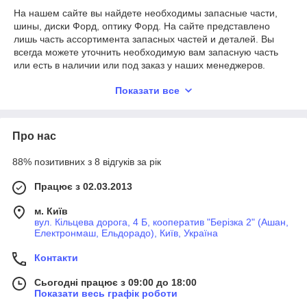
оптики Форд, заміна та встановлення аксесуарів, фаркопів і т.
На нашем сайте вы найдете необходимы запасные части,
д.
шины, диски Форд, оптику Форд. На сайте представлено
лишь часть ассортимента запасных частей и деталей. Вы
всегда можете уточнить необходимую вам запасную часть
или есть в наличии или под заказ у наших менеджеров.
Мы осуществляем доставку по всей Украине, готовы под
Показати все
заказ привезти вам эксклюзив.
Про нас
88% позитивних з 8 відгуків за рік
Працює з 02.03.2013
м. Київ
вул. Кільцева дорога, 4 Б, кооператив "Берізка 2" (Ашан,
Електронмаш, Ельдорадо), Київ, Україна
Контакти
Сьогодні працює з 09:00 до 18:00
Показати весь графік роботи