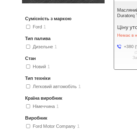
Масляний
Duratorq
Сумісність з маркою
Ціну у
Ford
1
Немає в н
Тип палива
Дизельне
1
+380 (
З
Стан
Новий
1
Тип техніки
Легковий автомобіль
1
Країна виробник
Німеччина
1
Виробник
Ford Motor Company
1