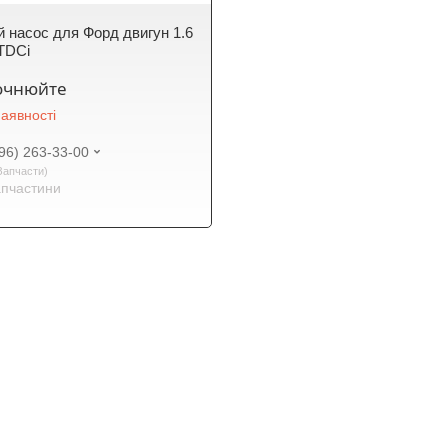
 насос для Форд двигун 1.6
 TDCi
точнюйте
аявності
96) 263-33-00
Запчасти
апчастини