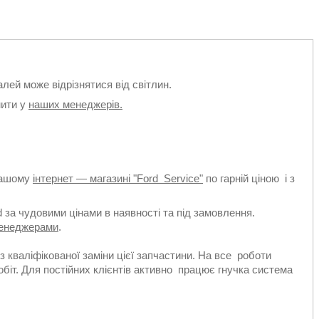
алей може відрізнятися від світлин.
нити у
наших менеджерів.
нашому
інтернет — магазині "Ford Service"
по гарній ціною і з
d за чудовими цінами в наявності та під замовлення.
енеджерами
.
з кваліфікованої заміни цієї запчастини. На все роботи
біт. Для постійних клієнтів активно працює гнучка система