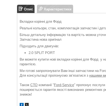
Опис
Характеристики
Вкладки корінні для Форд
Реальні кольори, стан, комплектація запчастин і дет
Більш детальну інформацію та вартість можна уточ
Запчастина нова оригінал
Підходить для двигунів:
2.0 SPLIT PORT
Ви можете купити нові вкладки корінні для Форд
у 
гарантією.
Ми готові запропонувати Вам інші запчастини на For
Для консультації пропонуємо зв'язатися з
нашими м
Також
СТО
компанії "
Ford-Service
" пропонує послуги 
поширюється гарантія якості виконаних ремонтних ро
знижок!