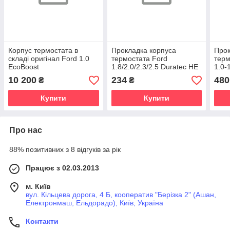
Корпус термостата в
Прокладка корпуса
Прок
складі оригінал Ford 1.0
термостата Ford
терм
EcoBoost
1.8/2.0/2.3/2.5 Duratec HE
1.0-
Eco
10 200
234
480
₴
₴
Купити
Купити
Про нас
88% позитивних з 8 відгуків за рік
Працює з 02.03.2013
м. Київ
вул. Кільцева дорога, 4 Б, кооператив "Берізка 2" (Ашан,
Електронмаш, Ельдорадо), Київ, Україна
Контакти