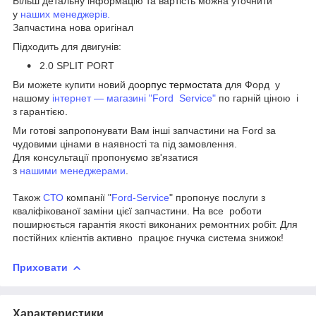
Більш детальну інформацію та вартість можна уточнити
у
наших менеджерів.
Запчастина нова оригінал
Підходить для двигунів:
2.0 SPLIT PORT
Ви можете купити новий до
орпус термостата
для Форд
у
нашому
інтернет — магазині "Ford Service"
по гарній ціною і
з гарантією.
Ми готові запропонувати Вам інші запчастини на Ford за
чудовими цінами в наявності та під замовлення.
Для консультації пропонуємо зв'язатися
з
нашими менеджерами
.
Також
СТО
компанії "
Ford-Service
" пропонує послуги з
кваліфікованої заміни цієї запчастини. На все роботи
поширюється гарантія якості виконаних ремонтних робіт. Для
постійних клієнтів активно працює гнучка система знижок!
Приховати
Характеристики