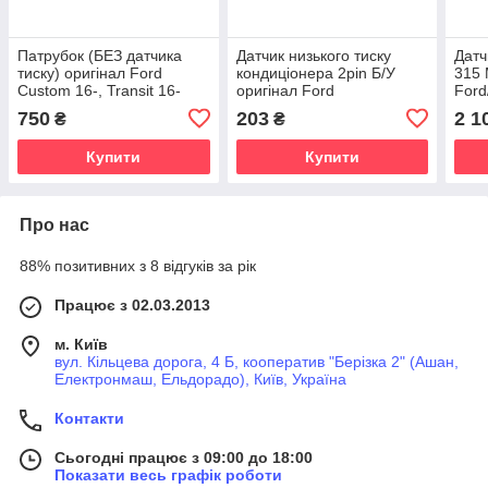
Патрубок (БЕЗ датчика
Датчик низького тиску
Датч
тиску) оригінал Ford
кондиціонера 2pin Б/У
315 
Custom 16-, Transit 16-
оригінал Ford
Ford
для 2.0 TDCI EcoBlue
750
203
2 1
₴
₴
Купити
Купити
Про нас
88% позитивних з 8 відгуків за рік
Працює з 02.03.2013
м. Київ
вул. Кільцева дорога, 4 Б, кооператив "Берізка 2" (Ашан,
Електронмаш, Ельдорадо), Київ, Україна
Контакти
Сьогодні працює з 09:00 до 18:00
Показати весь графік роботи