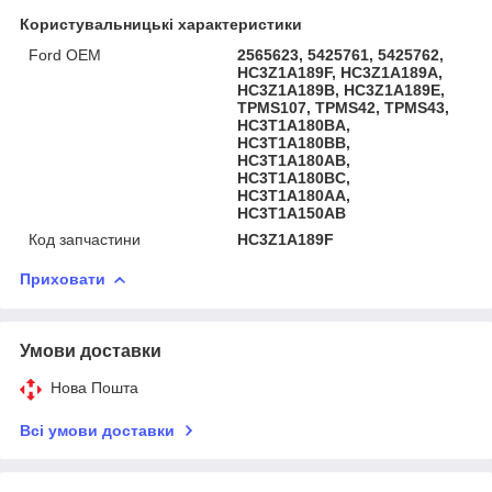
Користувальницькі характеристики
Ford OEM
2565623, 5425761, 5425762,
HC3Z1A189F, HC3Z1A189A,
HC3Z1A189B, HC3Z1A189E,
TPMS107, TPMS42, TPMS43,
HC3T1A180BA,
HC3T1A180BB,
HC3T1A180AB,
HC3T1A180BC,
HC3T1A180AA,
HC3T1A150AB
Код запчастини
HC3Z1A189F
Приховати
Умови доставки
Нова Пошта
Всі умови доставки