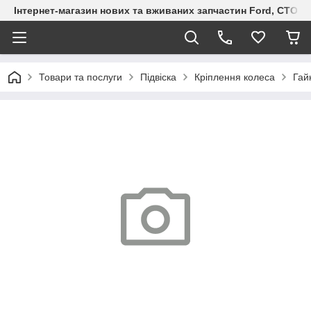
Інтернет-магазин нових та вживаних запчастин Ford, СТО F.S
Товари та послуги
Підвіска
Кріплення колеса
Гай