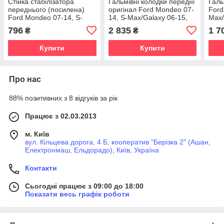
Стійка стабілізатора
Гальмівні колодки передні
Галь
переднього (посилена)
оригінал Ford Mondeo 07-
Ford
Ford Mondeo 07-14, S-
14, S-Max/Galaxy 06-15,
Max/
Max/Galaxy 06-15
Kuga 08-12
08-1
796
2 835
1 7
₴
₴
Купити
Купити
Про нас
88% позитивних з 8 відгуків за рік
Працює з 02.03.2013
м. Київ
вул. Кільцева дорога, 4 Б, кооператив "Берізка 2" (Ашан,
Електронмаш, Ельдорадо), Київ, Україна
Контакти
Сьогодні працює з 09:00 до 18:00
Показати весь графік роботи