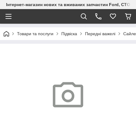
Інтернет-магазин нових та вживаних запчастин Ford, СТО F.S
Товари та послуги
Підвіска
Передні важелі
Сайле