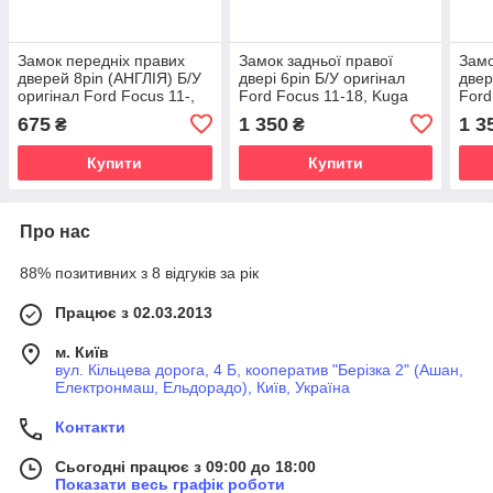
Замок передніх правих
Замок задньої правої
Замо
дверей 8pin (АНГЛІЯ) Б/У
двері 6pin Б/У оригінал
двер
оригінал Ford Focus 11-,
Ford Focus 11-18, Kuga
Ford
Kuga 13-, Mondeo 14-,
13-19, Mondeo 14-19
Mond
675
1 350
1 3
₴
₴
Courier 14-
Купити
Купити
Про нас
88% позитивних з 8 відгуків за рік
Працює з 02.03.2013
м. Київ
вул. Кільцева дорога, 4 Б, кооператив "Берізка 2" (Ашан,
Електронмаш, Ельдорадо), Київ, Україна
Контакти
Сьогодні працює з 09:00 до 18:00
Показати весь графік роботи