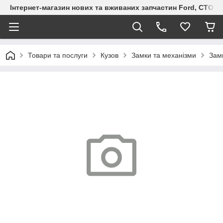
Інтернет-магазин нових та вживаних запчастин Ford, СТО F.S
Товари та послуги
Кузов
Замки та механізми
Зам