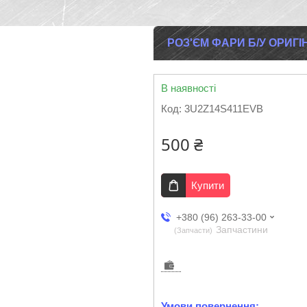
РОЗ'ЄМ ФАРИ Б/У ОРИГІН
В наявності
Код:
3U2Z14S411EVB
500 ₴
Купити
+380 (96) 263-33-00
Запчастини
Запчасти