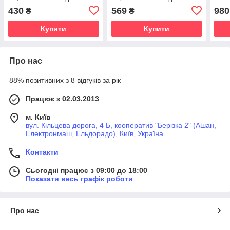
1.4-1.6 Duratec
1.4-1.6 Duratec
Cour
430
569
980
₴
₴
EcoB
Купити
Купити
Про нас
88% позитивних з 8 відгуків за рік
Працює з 02.03.2013
м. Київ
вул. Кільцева дорога, 4 Б, кооператив "Берізка 2" (Ашан,
Електронмаш, Ельдорадо), Київ, Україна
Контакти
Сьогодні працює з 09:00 до 18:00
Показати весь графік роботи
Про нас