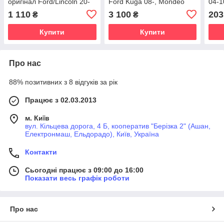
оригінал Ford/Lincoln 20-
Ford Kuga 08-, Mondeo
04-1
07-, S-Max/Galaxy 06-
Mond
1 110
3 100
203
₴
₴
12, 
Купити
Купити
Про нас
88% позитивних з 8 відгуків за рік
Працює з 02.03.2013
м. Київ
вул. Кільцева дорога, 4 Б, кооператив "Берізка 2" (Ашан,
Електронмаш, Ельдорадо), Київ, Україна
Контакти
Сьогодні працює з 09:00 до 16:00
Показати весь графік роботи
Про нас