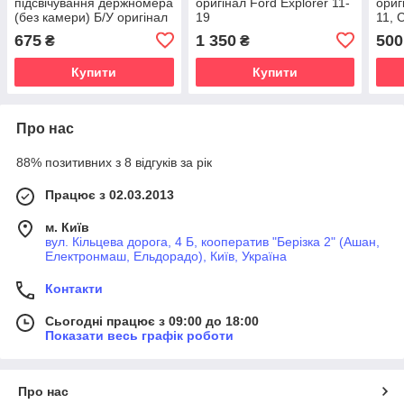
підсвічування держномера
оригінал Ford Explorer 11-
ориг
(без камери) Б/У оригінал
19
11, 
Ford Mondeo 14-19,
12, 
675
1 350
500
₴
₴
Fusion USA 13-19
06-1
Купити
Купити
Про нас
88% позитивних з 8 відгуків за рік
Працює з 02.03.2013
м. Київ
вул. Кільцева дорога, 4 Б, кооператив "Берізка 2" (Ашан,
Електронмаш, Ельдорадо), Київ, Україна
Контакти
Сьогодні працює з 09:00 до 18:00
Показати весь графік роботи
Про нас