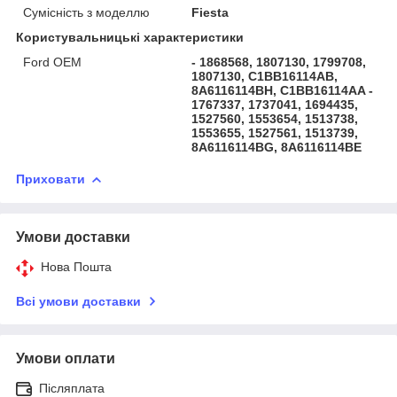
Сумісність з моделлю
Fiesta
Користувальницькі характеристики
Ford OEM
- 1868568, 1807130, 1799708,
1807130, C1BB16114AB,
8A6116114BH, C1BB16114AA -
1767337, 1737041, 1694435,
1527560, 1553654, 1513738,
1553655, 1527561, 1513739,
8A6116114BG, 8A6116114BE
Приховати
Умови доставки
Нова Пошта
Всі умови доставки
Умови оплати
Післяплата