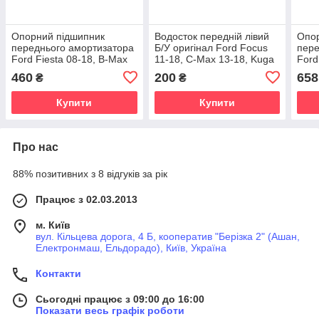
Опорний підшипник
Водосток передній лівий
Опо
переднього амортизатора
Б/У оригінал Ford Focus
пере
Ford Fiesta 08-18, B-Max
11-18, C-Max 13-18, Kuga
Ford
12-17, EcoSport 13-, KA+
13-19, Connect 13-
12-1
460
200
658
₴
₴
14-, Courier 14-
14-,
Купити
Купити
Про нас
88% позитивних з 8 відгуків за рік
Працює з 02.03.2013
м. Київ
вул. Кільцева дорога, 4 Б, кооператив "Берізка 2" (Ашан,
Електронмаш, Ельдорадо), Київ, Україна
Контакти
Сьогодні працює з 09:00 до 16:00
Показати весь графік роботи