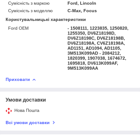
Сумісність з маркою
Ford, Lincoln
Сумісність з моделлю
C-Max, Focus
Користувальницькі характеристики
Ford OEM
- 1508111, 1223835, 1250820,
1255350, DV6Z18198D,
DV6Z18198C, DV6Z18198B,
DV6Z18198A, CV6Z18198A,
AD1151, AD1094, AD1105,
3M513K099AD - 2084212,
1820399, 1907038, 1674672,
1695818, DV613K099AF,
9M513K099AA
Приховати
Умови доставки
Нова Пошта
Всі умови доставки