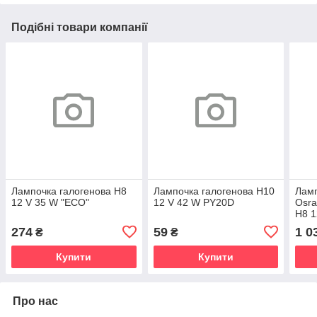
Подібні товари компанії
Лампочка галогенова H8
Лампочка галогенова H10
Ламп
12 V 35 W "ECO"
12 V 42 W PY20D
Osra
H8 1
274
59
1 0
₴
₴
Купити
Купити
Про нас