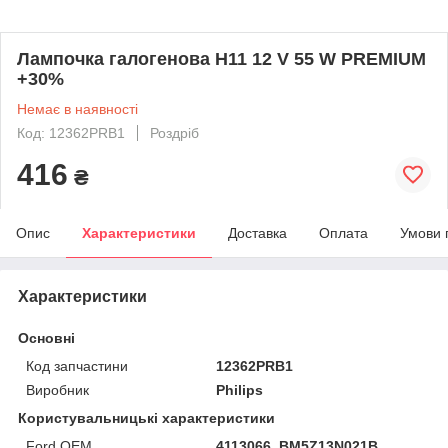
Лампочка галогенова H11 12 V 55 W PREMIUM
+30%
Немає в наявності
Код: 12362PRB1
Роздріб
416
₴
Опис
Характеристики
Доставка
Оплата
Умови 
Характеристики
Основні
Код запчастини
12362PRB1
Виробник
Philips
Користувальницькі характеристики
Ford OEM
4113066, BM5Z13N021B,