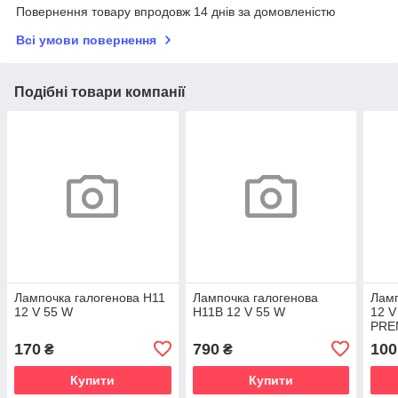
Повернення товару впродовж 14 днів за домовленістю
Всі умови повернення
Подібні товари компанії
Лампочка галогенова H11
Лампочка галогенова
Ламп
12 V 55 W
H11B 12 V 55 W
12 V
PRE
170
790
100
₴
₴
Купити
Купити