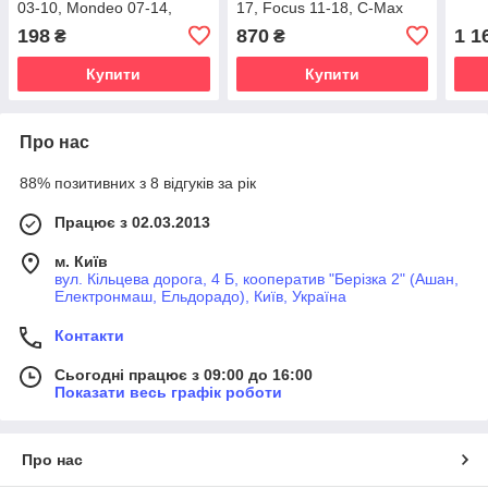
03-10, Mondeo 07-14,
17, Focus 11-18, C-Max
Kuga 08-12, S-Max/Galaxy
11-18, Courier 14-,
198
870
1 1
₴
₴
06-15
Connect 13-
Купити
Купити
Про нас
88% позитивних з 8 відгуків за рік
Працює з 02.03.2013
м. Київ
вул. Кільцева дорога, 4 Б, кооператив "Берізка 2" (Ашан,
Електронмаш, Ельдорадо), Київ, Україна
Контакти
Сьогодні працює з 09:00 до 16:00
Показати весь графік роботи
Про нас