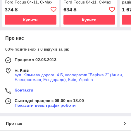
Ford Focus 04-11, C-Max
Ford Focus 04-11, C-Max
раді
03-10 для 1.4/1.6/1.8/2.0
03-10 для 1.4/1.6/1.8/2.0
Focu
374
634
1 6
₴
₴
Duratec/Ti-VCT
Duratec/Ti-VCT
для 
Купити
Купити
Про нас
88% позитивних з 8 відгуків за рік
Працює з 02.03.2013
м. Київ
вул. Кільцева дорога, 4 Б, кооператив "Берізка 2" (Ашан,
Електронмаш, Ельдорадо), Київ, Україна
Контакти
Сьогодні працює з 09:00 до 18:00
Показати весь графік роботи
Про нас