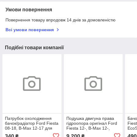
Умови повернення
Повернення товару впродовж 14 днів за домовленістю
Всі умови повернення
Подібні товари компанії
Патрубок охолодження
Подушка двигуна права
Бачо
бачок/радіатор Ford Fiesta
гідроопора оригінал Ford
Fies
08-18, B-Max 12-17 для
Fiesta 12-, B-Max 12-,
EcoS
1.25-1.4-1.6 Duratec/TDCi
Courier 14- для 1.0
KA+ 
340
9 200
490
₴
₴