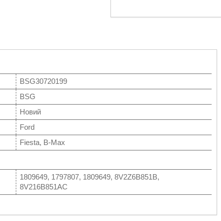
BSG30720199
BSG
Новий
Ford
Fiesta, B-Max
1809649, 1797807, 1809649, 8V2Z6B851B,
8V216B851AC