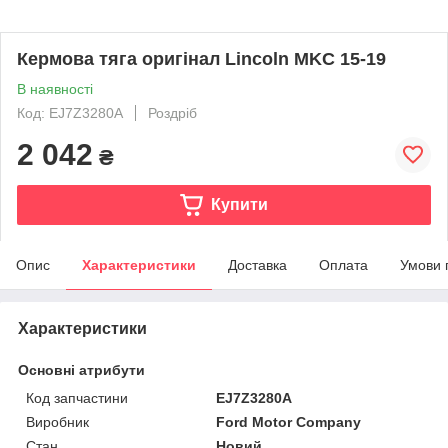
Кермова тяга оригінал Lincoln MKC 15-19
В наявності
Код: EJ7Z3280A
Роздріб
2 042
₴
Купити
Опис
Характеристики
Доставка
Оплата
Умови 
Характеристики
Основні атрибути
Код запчастини
EJ7Z3280A
Виробник
Ford Motor Company
Стан
Новий