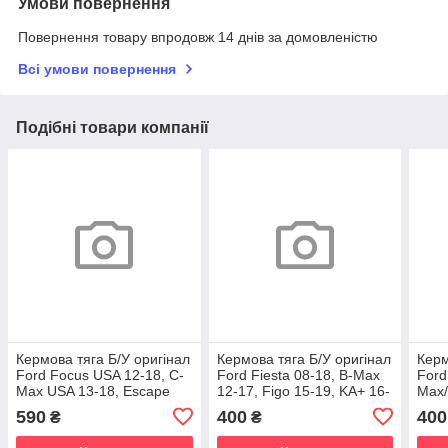
Умови повернення
Повернення товару впродовж 14 днів за домовленістю
Всі умови повернення
Подібні товари компанії
Кермова тяга Б/У оригінал
Кермова тяга Б/У оригінал
Керм
Ford Focus USA 12-18, C-
Ford Fiesta 08-18, B-Max
Ford
Max USA 13-18, Escape
12-17, Figo 15-19, KA+ 16-
Max/
13-19
19, Courier 14-
590
400
400
₴
₴