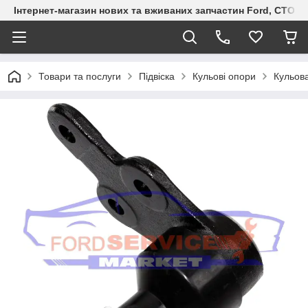
Інтернет-магазин нових та вживаних запчастин Ford, СТО F.S
Товари та послуги
Підвіска
Кульові опори
Кульова