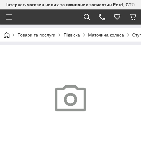
Інтернет-магазин нових та вживаних запчастин Ford, СТО F.S
Товари та послуги
Підвіска
Маточина колеса
Сту