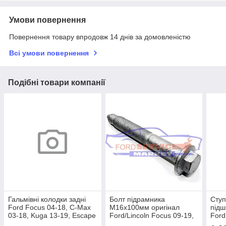
Умови повернення
Повернення товару впродовж 14 днів за домовленістю
Всі умови повернення
Подібні товари компанії
Гальмівні колодки задні
Болт підрамника
Ступ
Ford Focus 04-18, C-Max
М16х100мм оригінал
підш
03-18, Kuga 13-19, Escape
Ford/Lincoln Focus 09-19,
Ford
13-19, Connect 13-18
Kuga 08-19, Escape 13-19,
19, 