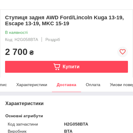
Ступиця задня AWD Ford/Lincoln Kuga 13-19,
Escape 13-19, MKC 15-19
В наявності
Код: H2G058BTA
Роздріб
2 700
₴
Купити
пис
Характеристики
Доставка
Оплата
Умови пове
Характеристики
Основні атрибути
Код запчастини
H2G058BTA
Виробник
BTA