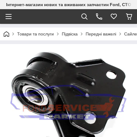
Інтернет-магазин нових та вживаних запчастин Ford, СТО F.S
Товари та послуги
Підвіска
Передні важелі
Сайле