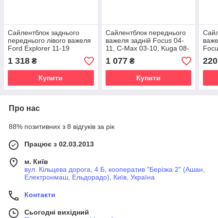
Сайлентблок заднього
Сайлентблок переднього
Сайл
переднього лівого важеля
важеля задній Focus 04-
важе
Ford Explorer 11-19
11, C-Max 03-10, Kuga 08-
Focu
12
1 318
1 077
220
₴
₴
Купити
Купити
Про нас
88% позитивних з 8 відгуків за рік
Працює з 02.03.2013
м. Київ
вул. Кільцева дорога, 4 Б, кооператив "Берізка 2" (Ашан,
Електронмаш, Ельдорадо), Київ, Україна
Контакти
Сьогодні вихідний